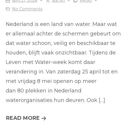
april 21, 2026
admin
Regio
VAN
No Comments
ORANJE-
NASSAU
Nederland is een land van water. Maar wat
GOUDSE
er allemaal achter de schermen gebeurt om
VOORVECHTER
dat water schoon, veilig en beschikbaar te
DOVEN
houden, blijft vaak onzichtbaar. Tijdens de
KONINKLIJK
Leven met Water-week komt daar
ONDERSCHEIDEN
verandering in. Van zaterdag 25 april tot en
met vrijdag 8 mei openen op meer
dan 80 plekken in Nederland
waterorganisaties hun deuren. Ook […]
DUIK
READ MORE
IN