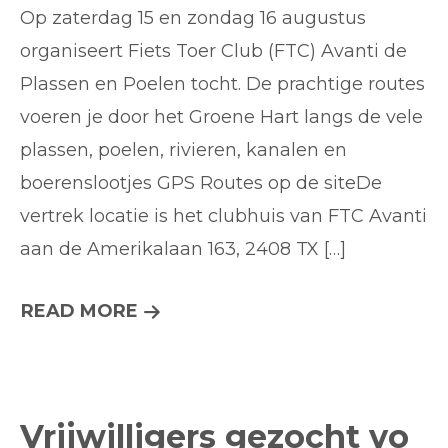
en
Op zaterdag 15 en zondag 16 augustus
Poelent
organiseert Fiets Toer Club (FTC) Avanti de
2026…
Plassen en Poelen tocht. De prachtige routes
voeren je door het Groene Hart langs de vele
plassen, poelen, rivieren, kanalen en
boerenslootjes GPS Routes op de siteDe
vertrek locatie is het clubhuis van FTC Avanti
aan de Amerikalaan 163, 2408 TX […]
PLASSEN
READ MORE
EN
POELENTOCHT
2026…
Vrijwilligers gezocht vo