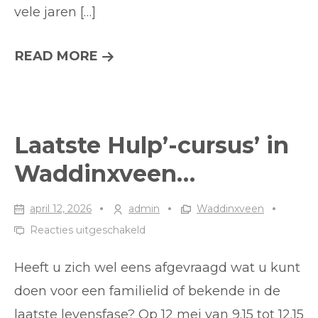
vele jaren […]
LIONSCLUB
READ MORE
PLANTENMARKT
18
APRIL
Laatste Hulp’-cursus’ in
2026…
Waddinxveen…
april 12, 2026
admin
Waddinxveen
voor
Reacties uitgeschakeld
Laatste
Heeft u zich wel eens afgevraagd wat u kunt
Hulp’-
cursus’
doen voor een familielid of bekende in de
in
laatste levensfase? Op 12 mei van 9.15 tot 12.15