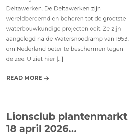
Deltawerken. De Deltawerken zijn
wereldberoemd en behoren tot de grootste
waterbouwkundige projecten ooit. Ze zijn
aangelegd na de Watersnoodramp van 1953,
om Nederland beter te beschermen tegen
de zee. U ziet hier […]
VOORJAARSREISJE
READ MORE
ANBO-
PCOB
WADDINXVEEN
Lionsclub plantenmarkt
–
18 april 2026…
ONTDEK