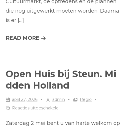
Cultuurmarkt, de optredens en de plannen
die nog uitgewerkt moeten worden. Daarna
is er […]
DONDERDAG
READ MORE
4
JUNI
2026
Open Huis bij Steun. Mi
IS
dden Holland
DE
START
april 27, 2026
admin
Regio
VAN
voor
Reacties uitgeschakeld
WADCULTUREEL…
Open
Zaterdag 2 mei bent u van harte welkom op
Huis