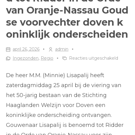
van Oranje-Nassau Goud
se voorvechter doven k
oninklijk onderscheiden
april 26, 2026
admin
voor
Ingezonden
,
Regio
Reacties uitgeschakeld
Minnie
Lisapalij
De heer M.M. (Minnie) Lisapalij heeft
benoe
zaterdagmiddag 25 april bij de viering van
tot
het 50-jarig bestaan van de Stichting
Ridder
Haaglanden Welzijn voor Doven een
in
de
koninklijke onderscheiding ontvangen.
Orde
Gouwenaar Lisapalij is benoemd tot Ridder
van