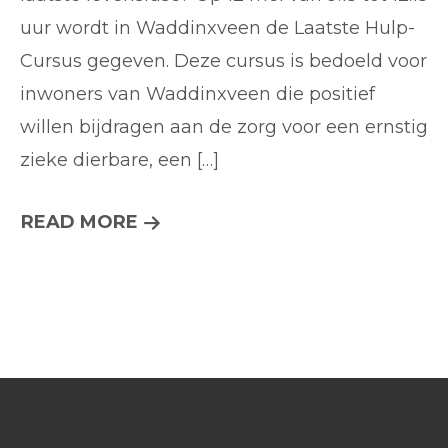
Waddinxveen…
uur wordt in Waddinxveen de Laatste Hulp-
Cursus gegeven. Deze cursus is bedoeld voor
inwoners van Waddinxveen die positief
willen bijdragen aan de zorg voor een ernstig
zieke dierbare, een […]
LAATSTE
READ MORE
HULP’-
CURSUS’
IN
WADDINXVEEN…