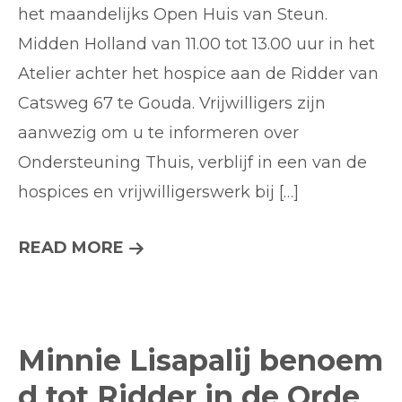
bij
het maandelijks Open Huis van Steun.
Steun.
Midden Holland van 11.00 tot 13.00 uur in het
Midden
Atelier achter het hospice aan de Ridder van
Holland
Catsweg 67 te Gouda. Vrijwilligers zijn
aanwezig om u te informeren over
Ondersteuning Thuis, verblijf in een van de
hospices en vrijwilligerswerk bij […]
OPEN
READ MORE
HUIS
BIJ
STEUN.
Minnie Lisapalij benoem
MIDDEN
d tot Ridder in de Orde
HOLLAND