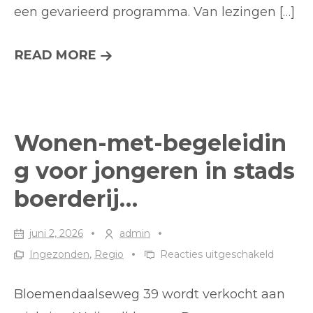
een gevarieerd programma. Van lezingen […]
VRIJWILLIGERS
READ MORE
GEZOCHT
VOOR
EVENEMENTEN
Wonen-met-begeleidin
IN
g voor jongeren in stads
BIBLIOTHEEK
boerderij…
GOUDA…
juni 2, 2026
admin
voor
Ingezonden
,
Regio
Reacties uitgeschakeld
Wonen-
met-
Bloemendaalseweg 39 wordt verkocht aan
begelei