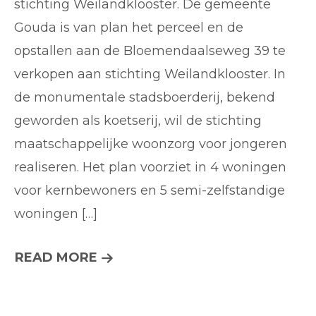
stichting Weilandklooster. De gemeente
voor
Gouda is van plan het perceel en de
jongere
opstallen aan de Bloemendaalseweg 39 te
in
stadsbo
verkopen aan stichting Weilandklooster. In
de monumentale stadsboerderij, bekend
geworden als koetserij, wil de stichting
maatschappelijke woonzorg voor jongeren
realiseren. Het plan voorziet in 4 woningen
voor kernbewoners en 5 semi-zelfstandige
woningen […]
WONEN-
READ MORE
MET-
BEGELEIDING