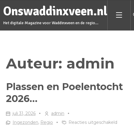
Skip
Onswaddinxveen.nl
to
Menu
Het digitale Magazine voor Waddinxveen en de regio…
content
Auteur:
admin
Plassen en Poelentocht
2026…
juli 31, 2026
admin
voor
Ingezonden
,
Regio
Reacties uitgeschakeld
Plassen