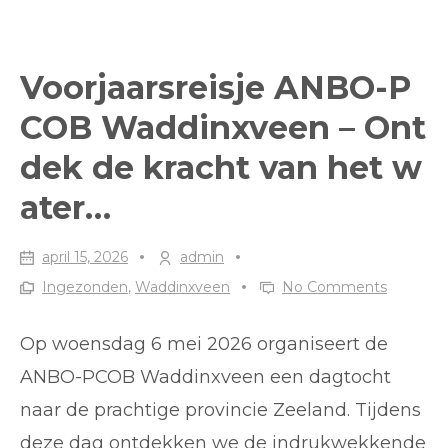
DE
WERELD
Voorjaarsreisje ANBO-P
VAN
COB Waddinxveen – Ont
WATER
dek de kracht van het w
TIJDENS
DE
ater…
LEVEN
MET
april 15, 2026
admin
Ingezonden
,
Waddinxveen
No Comments
WATER-
WEEK…
Op woensdag 6 mei 2026 organiseert de
ANBO-PCOB Waddinxveen een dagtocht
naar de prachtige provincie Zeeland. Tijdens
deze dag ontdekken we de indrukwekkende