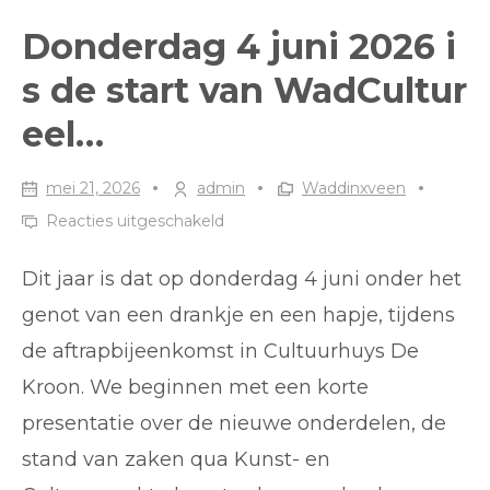
VOOR
Donderdag 4 juni 2026 i
JONGEREN
s de start van WadCultur
IN
eel…
STADSBOERDERIJ…
mei 21, 2026
admin
Waddinxveen
voor
Reacties uitgeschakeld
Donderdag
Dit jaar is dat op donderdag 4 juni onder het
4
juni
genot van een drankje en een hapje, tijdens
2026
de aftrapbijeenkomst in Cultuurhuys De
is
Kroon. We beginnen met een korte
de
start
presentatie over de nieuwe onderdelen, de
van
stand van zaken qua Kunst- en
WadCultureel…