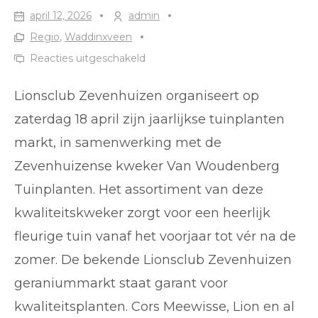
DE
april 12, 2026
admin
KRACHT
Regio
,
Waddinxveen
VAN
voor
Reacties uitgeschakeld
HET
Lionsclub
Lionsclub Zevenhuizen organiseert op
plantenmarkt
WATER…
18
zaterdag 18 april zijn jaarlijkse tuinplanten
april
markt, in samenwerking met de
2026…
Zevenhuizense kweker Van Woudenberg
Tuinplanten. Het assortiment van deze
kwaliteitskweker zorgt voor een heerlijk
fleurige tuin vanaf het voorjaar tot vér na de
zomer. De bekende Lionsclub Zevenhuizen
geraniummarkt staat garant voor
kwaliteitsplanten. Cors Meewisse, Lion en al