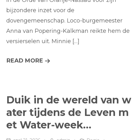
in de Orde van Oranje-Nassau voor zijn
Oranje-
Nassau
bijzondere inzet voor de
Goudse
dovengemeenschap. Loco-burgemeester
voorvec
Anna van Popering-Kalkman reikte hem de
doven
versierselen uit. Minnie […]
koninklij
ondersc
MINNIE
READ MORE
LISAPALIJ
BENOEMD
TOT
Duik in de wereld van w
RIDDER
ater tijdens de Leven m
IN
et Water-week…
DE
ORDE