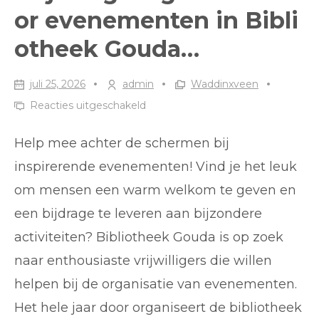
or evenementen in Bibli
otheek Gouda…
juli 25, 2026
admin
Waddinxveen
voor
Reacties uitgeschakeld
Vrijwilligers
Help mee achter de schermen bij
gezocht
voor
inspirerende evenementen! Vind je het leuk
evenementen
om mensen een warm welkom te geven en
in
een bijdrage te leveren aan bijzondere
Bibliotheek
Gouda…
activiteiten? Bibliotheek Gouda is op zoek
naar enthousiaste vrijwilligers die willen
helpen bij de organisatie van evenementen.
Het hele jaar door organiseert de bibliotheek